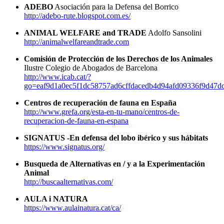
ADEBO
Asociación para la Defensa del Borrico
http://adebo-rute.blogspot.com.es/
ANIMAL WELFARE and TRADE
Adolfo Sansolini
http://animalwelfareandtrade.com
Comisión de Protección de los Derechos de los Animales
Ilustre Colegio de Abogados de Barcelona
http://www.icab.cat/?
go=eaf9d1a0ec5f1dc58757ad6cffdacedb4d94afd09336f9d47d
Centros de recuperación de fauna en España
http://www.grefa.org/esta-en-tu-mano/centros-de-
recuperacion-de-fauna-en-espana
SIGNATUS -En defensa del lobo ibérico y sus hábitats
https://www.signatus.org/
Busqueda de Alternativas en / y a la Experimentación
Animal
http://buscaalternativas.com/
AULA i NATURA
https://www.aulainatura.cat/ca/